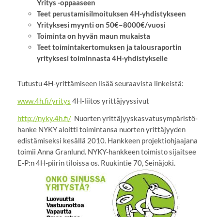
Yritys -oppaaseen
Teet perustamisilmoituksen 4H-yhdistykseen
Yrityksesi myynti on 50€–8000€/vuosi
Toiminta on hyvän maun mukaista
Teet toimintakertomuksen ja talousraportin
yrityksesi toiminnasta 4H-yhdistykselle
Tutustu 4H-yrittämiseen lisää seuraavista linkeistä:
www.4h.fi/yritys
4H-liitos yrittäjyyssivut
http://nyky.4h.fi/
Nuorten yrittäjyyskasvatusympäristö-
hanke NYKY aloitti toimintansa nuorten yrittäjyyden
edistämiseksi kesällä 2010. Hankkeen projektiohjaajana
toimii Anna Granlund. NYKY-hankkeen toimisto sijaitsee
E-P:n 4H-piirin tiloissa os. Ruukintie 70, Seinäjoki.