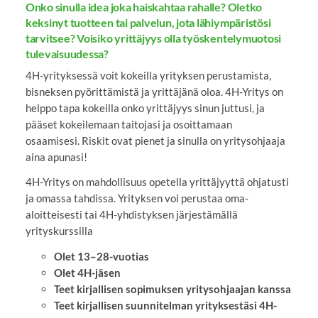
Onko sinulla idea joka haiskahtaa rahalle? Oletko
keksinyt tuotteen tai palvelun, jota lähiympäristösi
tarvitsee? Voisiko yrittäjyys olla työskentelymuotosi
tulevaisuudessa?
4H-yrityksessä voit kokeilla yrityksen perustamista,
bisneksen pyörittämistä ja yrittäjänä oloa. 4H-Yritys on
helppo tapa kokeilla onko yrittäjyys sinun juttusi, ja
pääset kokeilemaan taitojasi ja osoittamaan
osaamisesi. Riskit ovat pienet ja sinulla on yritysohjaaja
aina apunasi!
4H-Yritys on mahdollisuus opetella yrittäjyyttä ohjatusti
ja omassa tahdissa. Yrityksen voi perustaa oma-
aloitteisesti tai 4H-yhdistyksen järjestämällä
yrityskurssilla
Olet 13–28-vuotias
Olet 4H-jäsen
Teet kirjallisen sopimuksen yritysohjaajan kanssa
Teet kirjallisen suunnitelman yrityksestäsi 4H-