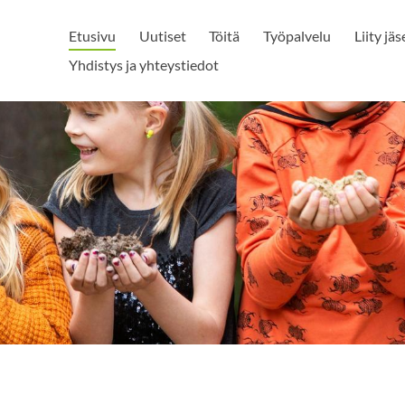
Etusivu
Uutiset
Töitä
Työpalvelu
Liity jä
Yhdistys ja yhteystiedot