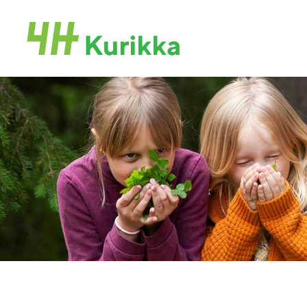
Siirry
sivun
Kurikan 4H-yhdistys
sisältöön