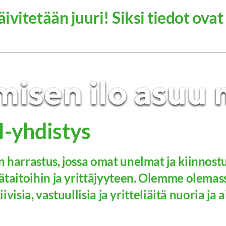
ivitetään juuri! Siksi tiedot ovat
-yhdistys
 harrastus, jossa omat unelmat ja kiinnost
taitoihin ja yrittäjyyteen. Olemme olemass
ivisia, vastuullisia ja yritteliäitä nuoria ja 