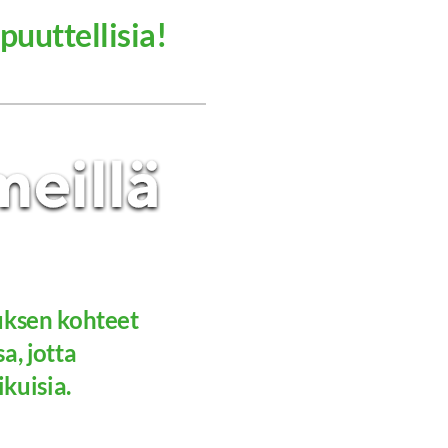
 puuttellisia!
uksen kohteet
a, jotta
aikuisia.