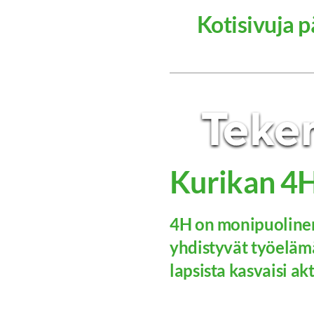
Kotisivuja pä
Kurikan 4H
4H on monipuolinen
yhdistyvät työelämä
lapsista kasvaisi akti