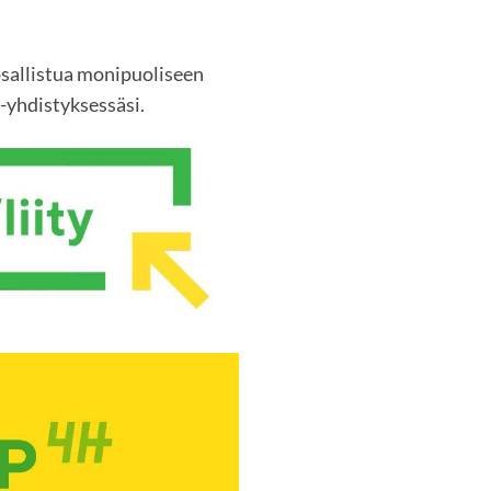
 osallistua monipuoliseen
yhdistyksessäsi.