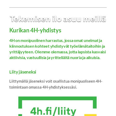
Kurikan 4H-yhdistys
4H on monipuolinen harrastus, jossa omat unelmat ja
kiinnostuksen kohteet yhdistyvät työelämätaitoihin ja
yrittäjyyteen. Olemme olemassa, jotta lapsista kasvaisi
aktiivisia, vastuullisia ja yritteliäitä nuoria ja aikuisia.
Liity jäseneksi
Liittymällä jäseneksi voit osallistua monipuoliseen 4H-
toimintaan omassa 4H-yhdistyksessäsi.