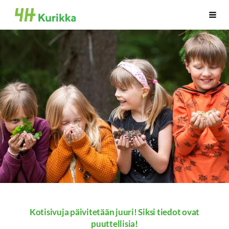
Siirry
Kurikan 4H-yhdistys
Vali
sivun
sisältöön
Kotisivuja päivitetään juuri! Siksi tiedot ovat
puuttellisia!