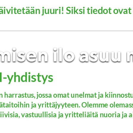
ivitetään juuri! Siksi tiedot ovat
-yhdistys
 harrastus, jossa omat unelmat ja kiinnost
taitoihin ja yrittäjyyteen. Olemme olemass
ivisia, vastuullisia ja yritteliäitä nuoria ja 