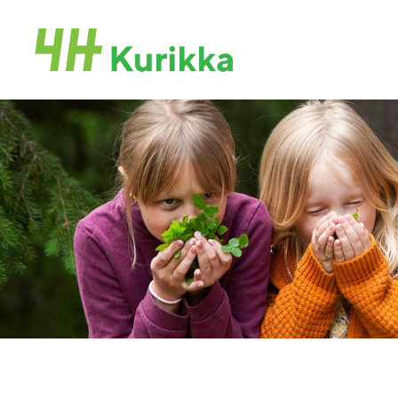
Siirry
sivun
Kurikan 4H-yhdistys
sisältöön