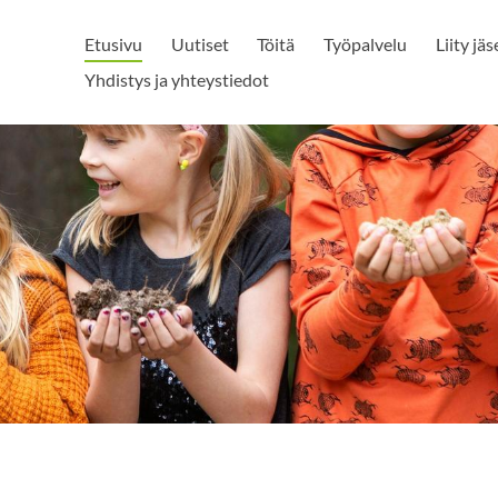
Etusivu
Uutiset
Töitä
Työpalvelu
Liity jä
Yhdistys ja yhteystiedot