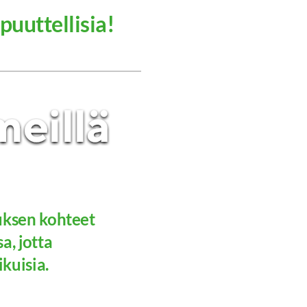
 puuttellisia!
uksen kohteet
a, jotta
aikuisia.