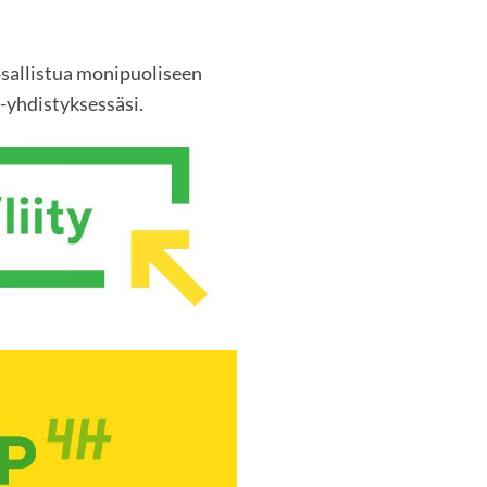
 osallistua monipuoliseen
yhdistyksessäsi.