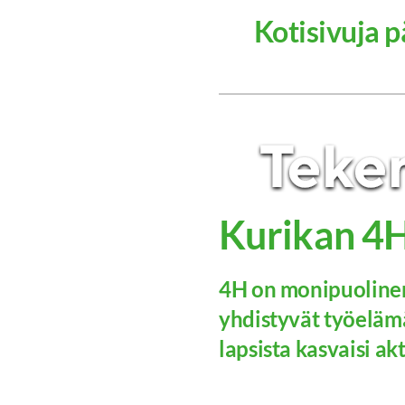
Kotisivuja pä
Kurikan 4H
4H on monipuolinen
yhdistyvät työelämä
lapsista kasvaisi akti